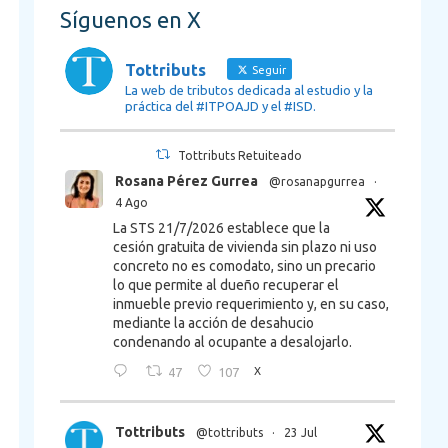
Síguenos en X
Tottributs
Seguir
La web de tributos dedicada al estudio y la
práctica del #ITPOAJD y el #ISD.
Tottributs Retuiteado
Rosana Pérez Gurrea
@rosanapgurrea
·
4 Ago
La STS 21/7/2026 establece que la
cesión gratuita de vivienda sin plazo ni uso
concreto no es comodato, sino un precario
lo que permite al dueño recuperar el
inmueble previo requerimiento y, en su caso,
mediante la acción de desahucio
condenando al ocupante a desalojarlo.
47
107
X
Tottributs
@tottributs
·
23 Jul