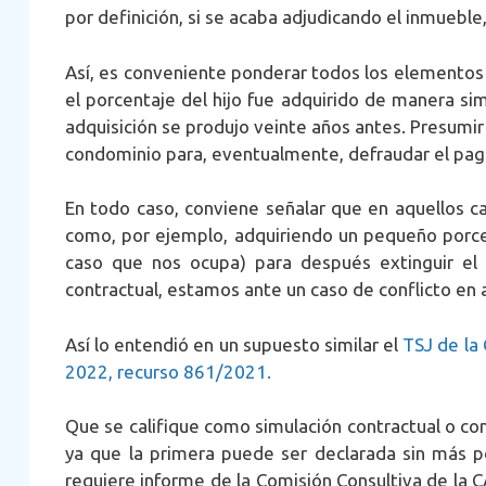
por definición, si se acaba adjudicando el inmuebl
Así, es conveniente ponderar todos los elementos
el porcentaje del hijo fue adquirido de manera si
adquisición se produjo veinte años antes. Presumi
condominio para, eventualmente, defraudar el pa
En todo caso, conviene señalar que en aquellos ca
como, por ejemplo, adquiriendo un pequeño porce
caso que nos ocupa) para después extinguir el
contractual, estamos ante un caso de conflicto en a
Así lo entendió en un supuesto similar el
TSJ de la
2022, recurso 861/2021.
Que se califique como simulación contractual o conf
ya que la primera puede ser declarada sin más po
requiere informe de la Comisión Consultiva de la C