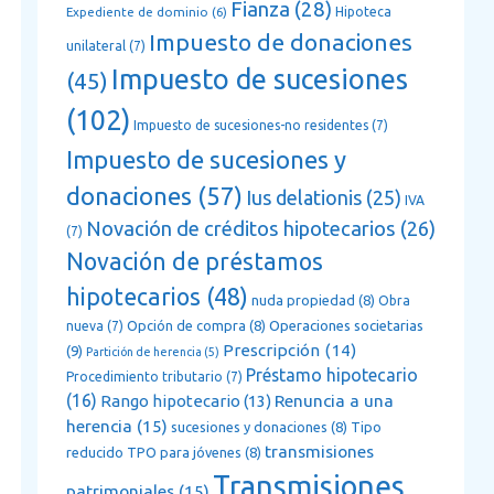
Fianza
(28)
Expediente de dominio
(6)
Hipoteca
Impuesto de donaciones
unilateral
(7)
Impuesto de sucesiones
(45)
(102)
Impuesto de sucesiones-no residentes
(7)
Impuesto de sucesiones y
donaciones
(57)
Ius delationis
(25)
IVA
Novación de créditos hipotecarios
(26)
(7)
Novación de préstamos
hipotecarios
(48)
nuda propiedad
(8)
Obra
Opción de compra
(8)
Operaciones societarias
nueva
(7)
Prescripción
(14)
(9)
Partición de herencia
(5)
Préstamo hipotecario
Procedimiento tributario
(7)
(16)
Renuncia a una
Rango hipotecario
(13)
herencia
(15)
sucesiones y donaciones
(8)
Tipo
transmisiones
reducido TPO para jóvenes
(8)
Transmisiones
patrimoniales
(15)