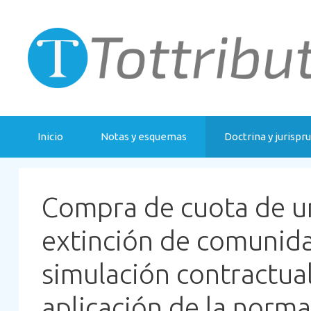
Saltar
al
contenido
Inicio
Notas y esquemas
Doctrina y jurispr
Compra de cuota de un
extinción de comunida
simulación contractual
aplicación de la norma