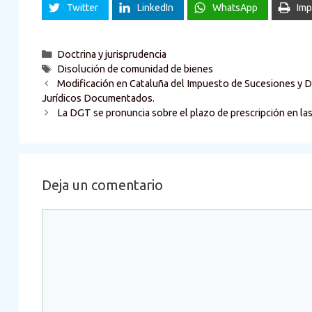
Twitter
LinkedIn
WhatsApp
Imp
Categorías
Doctrina y jurisprudencia
Etiquetas
Disolución de comunidad de bienes
Modificación en Cataluña del Impuesto de Sucesiones y 
Jurídicos Documentados.
La DGT se pronuncia sobre el plazo de prescripción en la
Deja un comentario
Comentario