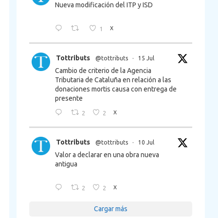
Nueva modificación del ITP y ISD
1
X
Tottributs
@tottributs
·
15 Jul
Cambio de criterio de la Agencia
Tributaria de Cataluña en relación a las
donaciones mortis causa con entrega de
presente
2
2
X
Tottributs
@tottributs
·
10 Jul
Valor a declarar en una obra nueva
antigua
2
2
X
Cargar más