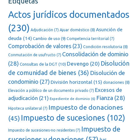
Etiquetas
Actos jurídicos documentados
(230)
Asunción de
Ajuar doméstico
(8)
Adjudicación
(7)
deuda
(14)
Cambio de uso
(9)
Competencia territorial
(7)
Comprobación de valores
(23)
Condición resolutoria
(8)
Consolidación de dominio
Conmutación de usufructo
(7)
Disolución
(28)
Devengo
(20)
Consultas de la DGT
(10)
de comunidad de bienes
(36)
Disolución de
condominio
(27)
División horizontal
(15)
donaciones
(8)
Excesos de
Elevación a público de un documento privado
(7)
Fianza
(28)
adjudicación
(21)
Expediente de dominio
(6)
Impuesto de donaciones
Hipoteca unilateral
(7)
Impuesto de sucesiones
(102)
(45)
Impuesto de
Impuesto de sucesiones-no residentes
(7)
sucesiones y donaciones
(57)
Ius