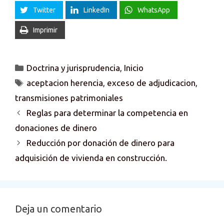
Twitter
LinkedIn
WhatsApp
Imprimir
Categorías
Doctrina y jurisprudencia
,
Inicio
Etiquetas
aceptacion herencia
,
exceso de adjudicacion
,
transmisiones patrimoniales
Reglas para determinar la competencia en
donaciones de dinero
Reducción por donación de dinero para
adquisición de vivienda en construcción.
Deja un comentario