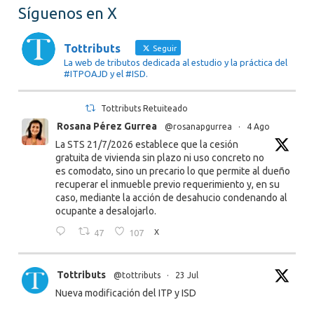
Síguenos en X
Tottributs
Seguir
La web de tributos dedicada al estudio y la práctica del
#ITPOAJD y el #ISD.
Tottributs Retuiteado
Rosana Pérez Gurrea
@rosanapgurrea
·
4 Ago
La STS 21/7/2026 establece que la cesión
gratuita de vivienda sin plazo ni uso concreto no
es comodato, sino un precario lo que permite al dueño
recuperar el inmueble previo requerimiento y, en su
caso, mediante la acción de desahucio condenando al
ocupante a desalojarlo.
47
107
X
Tottributs
@tottributs
·
23 Jul
Nueva modificación del ITP y ISD