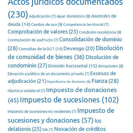
Actos jurídicos documentados
(230)
Asunción de
Ajuar doméstico
(8)
Adjudicación
(7)
deuda
(14)
Cambio de uso
(9)
Competencia territorial
(7)
Comprobación de valores
(23)
Condición resolutoria
(8)
Consolidación de dominio
Conmutación de usufructo
(7)
Disolución
(28)
Devengo
(20)
Consultas de la DGT
(10)
de comunidad de bienes
(36)
Disolución de
condominio
(27)
División horizontal
(15)
donaciones
(8)
Excesos de
Elevación a público de un documento privado
(7)
Fianza
(28)
adjudicación
(21)
Expediente de dominio
(6)
Impuesto de donaciones
Hipoteca unilateral
(7)
Impuesto de sucesiones
(102)
(45)
Impuesto de
Impuesto de sucesiones-no residentes
(7)
sucesiones y donaciones
(57)
Ius
delationis
(25)
Novación de créditos
IVA
(7)