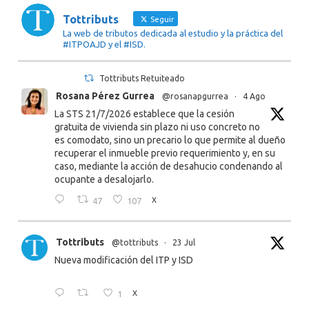
Tottributs
Seguir
La web de tributos dedicada al estudio y la práctica del
#ITPOAJD y el #ISD.
Tottributs Retuiteado
Rosana Pérez Gurrea
@rosanapgurrea
·
4 Ago
La STS 21/7/2026 establece que la cesión
gratuita de vivienda sin plazo ni uso concreto no
es comodato, sino un precario lo que permite al dueño
recuperar el inmueble previo requerimiento y, en su
caso, mediante la acción de desahucio condenando al
ocupante a desalojarlo.
47
107
X
Tottributs
@tottributs
·
23 Jul
Nueva modificación del ITP y ISD
1
X