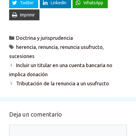
Twitter
LinkedIn
WhatsApp
Imprimir
Categorías
Doctrina y jurisprudencia
Etiquetas
herencia
,
renuncia
,
renuncia usufructo
,
sucesiones
Incluir un titular en una cuenta bancaria no
implica donación
Tributación de la renuncia a un usufructo
Deja un comentario
Comentario